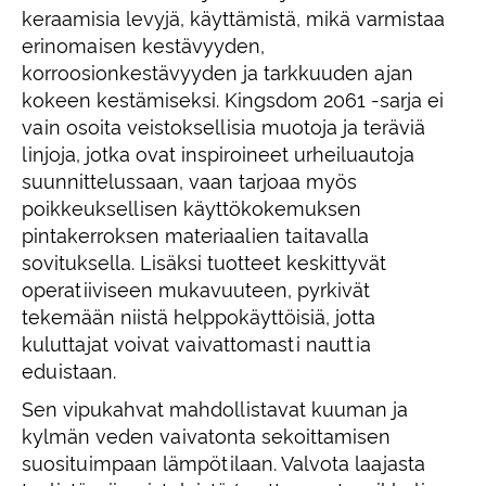
keraamisia levyjä, käyttämistä, mikä varmistaa
erinomaisen kestävyyden,
korroosionkestävyyden ja tarkkuuden ajan
kokeen kestämiseksi. Kingsdom 2061 -sarja ei
vain osoita veistoksellisia muotoja ja teräviä
linjoja, jotka ovat inspiroineet urheiluautoja
suunnittelussaan, vaan tarjoaa myös
poikkeuksellisen käyttökokemuksen
pintakerroksen materiaalien taitavalla
sovituksella. Lisäksi tuotteet keskittyvät
operatiiviseen mukavuuteen, pyrkivät
tekemään niistä helppokäyttöisiä, jotta
kuluttajat voivat vaivattomasti nauttia
eduistaan.
Sen vipukahvat mahdollistavat kuuman ja
kylmän veden vaivatonta sekoittamisen
suosituimpaan lämpötilaan. Valvota laajasta