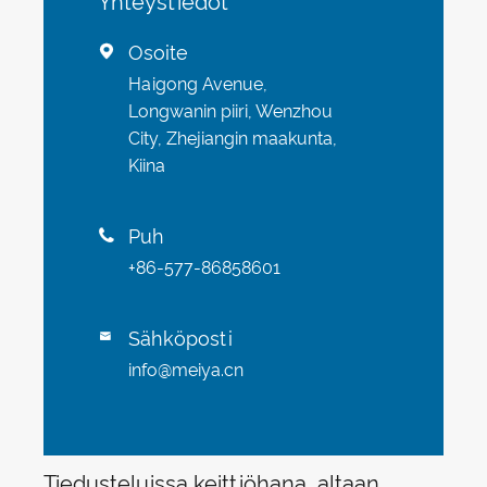
Yhteystiedot
Osoite

Haigong Avenue,
Longwanin piiri, Wenzhou
City, Zhejiangin maakunta,
Kiina
Puh

+86-577-86858601
Sähköposti

info@meiya.cn
Tiedusteluissa keittiöhana, altaan