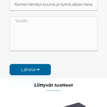
Lähetä

Liittyvät tuotteet