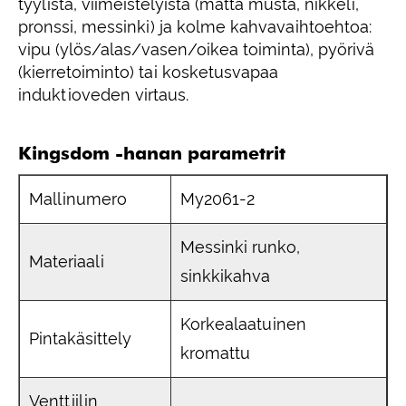
tyylistä, viimeistelyistä (matta musta, nikkeli,
pronssi, messinki) ja kolme kahvavaihtoehtoa:
vipu (ylös/alas/vasen/oikea toiminta), pyörivä
(kierretoiminto) tai kosketusvapaa
induktioveden virtaus.
Kingsdom -hanan parametrit
Mallinumero
My2061-2
Messinki runko,
Materiaali
sinkkikahva
Korkealaatuinen
Pintakäsittely
kromattu
Venttiilin