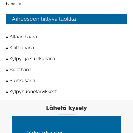
hanasta
Aiheeseen liittyvä luokka
Altaan haara
Keittiöhana
Kylpy- ja suihkuhana
Bidethana
Suihkusarja
Kylpyhuonetarvikkeet
Lähetä kysely