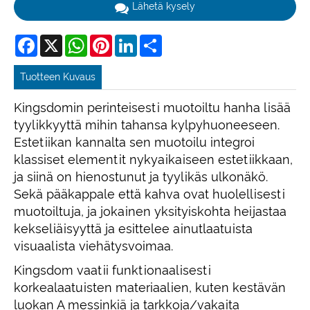
Lähetä kysely
Facebook
X
WhatsApp
Pinterest
LinkedIn
Share
Tuotteen Kuvaus
Kingsdomin perinteisesti muotoiltu hanha lisää
tyylikkyyttä mihin tahansa kylpyhuoneeseen.
Estetiikan kannalta sen muotoilu integroi
klassiset elementit nykyaikaiseen estetiikkaan,
ja siinä on hienostunut ja tyylikäs ulkonäkö.
Sekä pääkappale että kahva ovat huolellisesti
muotoiltuja, ja jokainen yksityiskohta heijastaa
kekseliäisyyttä ja esittelee ainutlaatuista
visuaalista viehätysvoimaa.
Kingsdom vaatii funktionaalisesti
korkealaatuisten materiaalien, kuten kestävän
luokan A messinkiä ja tarkkoja/vakaita