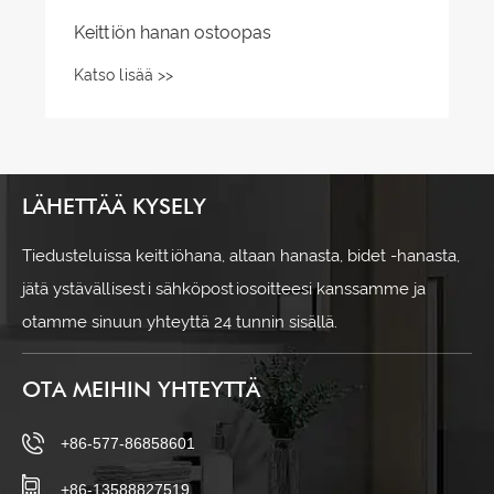
Keittiön hanan ostoopas
Katso lisää >>
LÄHETTÄÄ KYSELY
Tiedusteluissa keittiöhana, altaan hanasta, bidet -hanasta,
jätä ystävällisesti sähköpostiosoitteesi kanssamme ja
otamme sinuun yhteyttä 24 tunnin sisällä.
OTA MEIHIN YHTEYTTÄ
+86-577-86858601
+86-13588827519