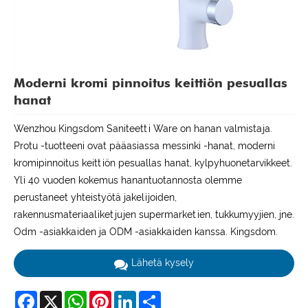
Moderni kromi pinnoitus keittiön pesuallas
hanat
Wenzhou Kingsdom Saniteetti Ware on hanan valmistaja.
Protu -tuotteeni ovat pääasiassa messinki -hanat, moderni
kromipinnoitus keittiön pesuallas hanat, kylpyhuonetarvikkeet.
Yli 40 vuoden kokemus hanantuotannosta olemme
perustaneet yhteistyötä jakelijoiden,
rakennusmateriaaliketjujen supermarketien, tukkumyyjien, jne.
Odm -asiakkaiden ja ODM -asiakkaiden kanssa. Kingsdom.
Lähetä kysely
Facebook
X
WhatsApp
Pinterest
LinkedIn
Share