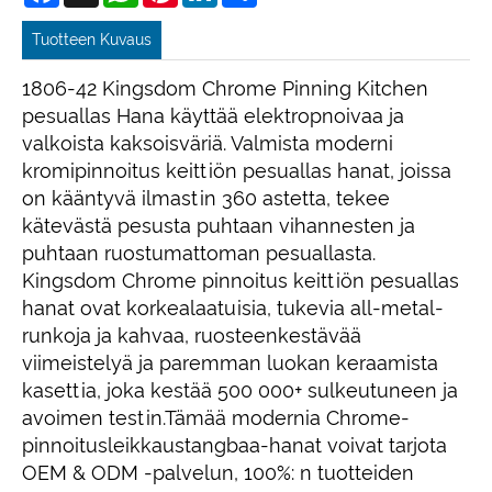
Tuotteen Kuvaus
1806-42 Kingsdom Chrome Pinning Kitchen
pesuallas Hana käyttää elektropnoivaa ja
valkoista kaksoisväriä. Valmista moderni
kromipinnoitus keittiön pesuallas hanat, joissa
on kääntyvä ilmastin 360 astetta, tekee
kätevästä pesusta puhtaan vihannesten ja
puhtaan ruostumattoman pesuallasta.
Kingsdom Chrome pinnoitus keittiön pesuallas
hanat ovat korkealaatuisia, tukevia all-metal-
runkoja ja kahvaa, ruosteenkestävää
viimeistelyä ja paremman luokan keraamista
kasettia, joka kestää 500 000+ sulkeutuneen ja
avoimen testin.Tämää modernia Chrome-
pinnoitusleikkaustangbaa-hanat voivat tarjota
OEM & ODM -palvelun, 100%: n tuotteiden