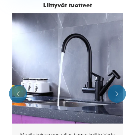
Liittyvät tuotteet


Monitoiminen pesuallas hanan keittiö Vedä