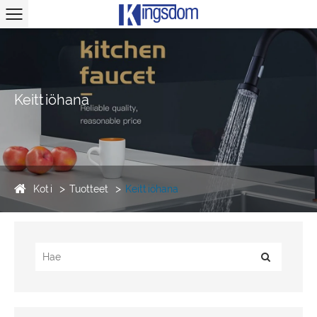
Keittiöhana
Koti
Tuotteet
Keittiöhana