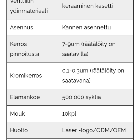
Venttiilin
keraaminen kasetti
ydinmateriaali
Asennus
Kannen asennettu
Kerros
7-9um (räätälöity on
pinnoitusta
saatavilla)
0,1-0,3um (räätälöity on
Kromikerros
saatavana)
Elämänkoe
500 000 sykliä
Mouk
10kpl
Huolto
Laser -logo/ODM/OEM