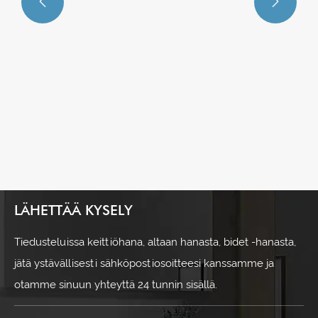


LÄHETTÄÄ KYSELY
Tiedusteluissa keittiöhana, altaan hanasta, bidet -hanasta,
jätä ystävällisesti sähköpostiosoitteesi kanssamme ja
otamme sinuun yhteyttä 24 tunnin sisällä.