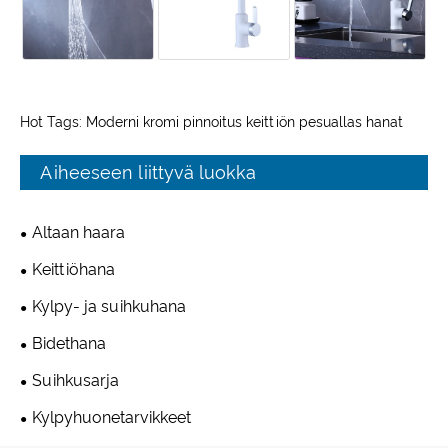
Hot Tags: Moderni kromi pinnoitus keittiön pesuallas hanat
Aiheeseen liittyvä luokka
Altaan haara
Keittiöhana
Kylpy- ja suihkuhana
Bidethana
Suihkusarja
Kylpyhuonetarvikkeet