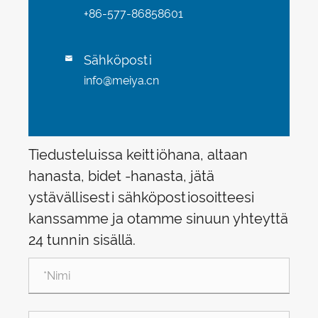
+86-577-86858601
Sähköposti

info@meiya.cn
Tiedusteluissa keittiöhana, altaan
hanasta, bidet -hanasta, jätä
ystävällisesti sähköpostiosoitteesi
kanssamme ja otamme sinuun yhteyttä
24 tunnin sisällä.