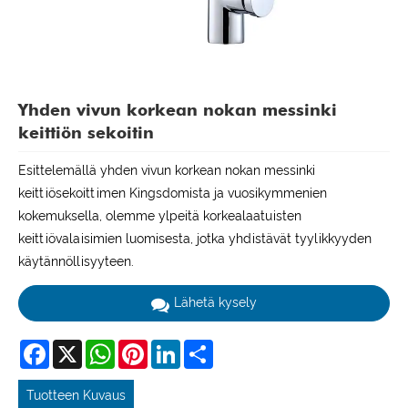
Yhden vivun korkean nokan messinki
keittiön sekoitin
Esittelemällä yhden vivun korkean nokan messinki
keittiösekoittimen Kingsdomista ja vuosikymmenien
kokemuksella, olemme ylpeitä korkealaatuisten
keittiövalaisimien luomisesta, jotka yhdistävät tyylikkyyden
käytännöllisyyteen.
Lähetä kysely
Facebook
X
WhatsApp
Pinterest
LinkedIn
Share
Tuotteen Kuvaus