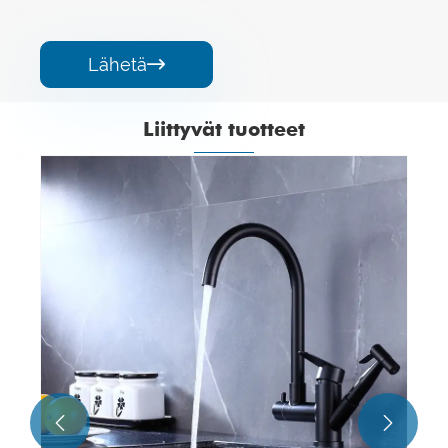
Lähetä

Liittyvät tuotteet

