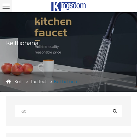
Keittiöhana
Koti
Tuotteet
Keittiöhana