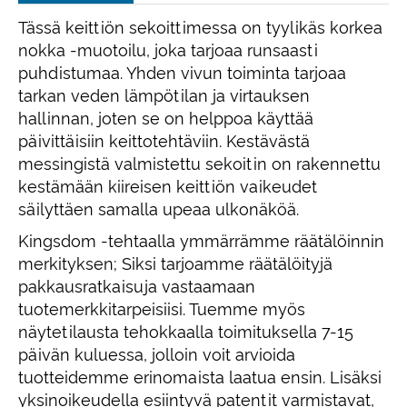
Tässä keittiön sekoittimessa on tyylikäs korkea
nokka -muotoilu, joka tarjoaa runsaasti
puhdistumaa. Yhden vivun toiminta tarjoaa
tarkan veden lämpötilan ja virtauksen
hallinnan, joten se on helppoa käyttää
päivittäisiin keittotehtäviin. Kestävästä
messingistä valmistettu sekoitin on rakennettu
kestämään kiireisen keittiön vaikeudet
säilyttäen samalla upeaa ulkonäköä.
Kingsdom -tehtaalla ymmärrämme räätälöinnin
merkityksen; Siksi tarjoamme räätälöityjä
pakkausratkaisuja vastaamaan
tuotemerkkitarpeisiisi. Tuemme myös
näytetilausta tehokkaalla toimituksella 7-15
päivän kuluessa, jolloin voit arvioida
tuotteidemme erinomaista laatua ensin. Lisäksi
yksinoikeudella esiintyvä patentit varmistavat,