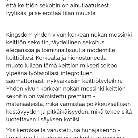
että keittiön sekoitin on ainutlaatuisesti
tyylikäs, ja se erottaa tilan muusta.
Kingsdom yhden vivun korkean nokan messinki
keittiön sekoitin, täydellinen sekoitus
eleganssia ja toiminnallisuutta modernille
keittiöllesi. Korkealla ja hienostuneella
muotoilullaan tämä keittiön mikseri seisoo
ylpeänä työtasollasi, integroituen
saumattomasti nykyaikaisiin keittiötyyleihin.
Yhden vivun korkean nokan messinki keittiön
sekoitin on valmistettu premium -
materiaaleista, mikä varmistaa poikkeuksellisen
kestävyyden ja pitkäikäisyyden, mikä tekee siitä
luotettavan lisäyksen kotiisi.
Yksikerroksella varustettuna hunajakenno -
ilmastimella, korkean vivun korkean messinki